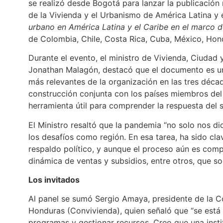
se realizó desde Bogotá para lanzar la publicación
de la Vivienda y el Urbanismo de América Latina y
urbano en América Latina y el Caribe en el marco 
de Colombia, Chile, Costa Rica, Cuba, México, Hon
Durante el evento, el ministro de Vivienda, Ciudad 
Jonathan Malagón, destacó que el documento es un 
más relevantes de la organización en las tres década
construcción conjunta con los países miembros del 
herramienta útil para comprender la respuesta del s
El Ministro resaltó que la pandemia “no solo nos di
los desafíos como región. En esa tarea, ha sido cla
respaldo político, y aunque el proceso aún es comp
dinámica de ventas y subsidios, entre otros, que son
Los invitados
Al panel se sumó Sergio Amaya, presidente de la 
Honduras (Convivienda), quien señaló que “se está 
programas y gestionar recursos. Creo que una insti