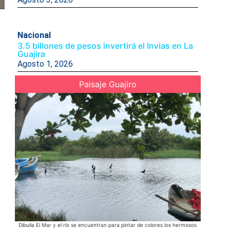
Nacional
3.5 billones de pesos invertirá el Invias en La
Guajira
Agosto 1, 2026
Paisaje Guajiro
Dibulla El Mar y el río se encuentran para pintar de colores los hermosos
Acompañad