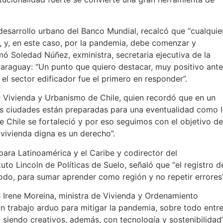
n desarrollo urbano del Banco Mundial, recalcó que “cualquie
 y, en este caso, por la pandemia, debe comenzar y
umó Soledad Núñez, exministra, secretaria ejecutiva de la
 Paraguay: “Un punto que quiero destacar, muy positivo ante
el sector edificador fue el primero en responder”.
e Vivienda y Urbanismo de Chile, quien recordó que en un
as ciudades están preparadas para una eventualidad como 
e Chile se fortaleció y por eso seguimos con el objetivo de
 vivienda digna es un derecho”.
ara Latinoamérica y el Caribe y codirector del
uto Lincoln de Políticas de Suelo, señaló que “el registro d
todo, para sumar aprender como región y no repetir errores”
 Irene Moreina, ministra de Vivienda y Ordenamiento
un trabajo arduo para mitigar la pandemia, sobre todo entr
siendo creativos, además, con tecnología y sostenibilidad”