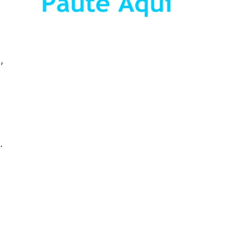
,
.
.