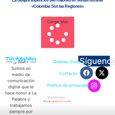
La Guajira supera los $40 millones en ventas durante
«Colombia Son las Regiones»
Cargar Más
Sígueno
Quiénes Somos
Somos un
Contacto
medio de
comunicación
Política de privacidad
digital que le
hace honor a La
Diseño por:
Palabra y
Riverasofts.com
trabajamos
siempre por