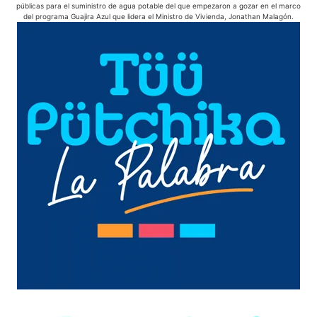
públicas para el suministro de agua potable del que empezaron a gozar en el marco
del programa Guajira Azul que lidera el Ministro de Vivienda, Jonathan Malagón.