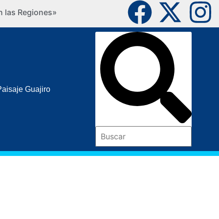
n las Regiones»
IPSI Ko
Paisaje Guajiro