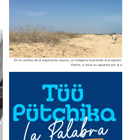
En el camino de la esperanza wayuu, un indígena buscando el progreso para su pueb
Viento, e inicia su apuesta por la energía eólic