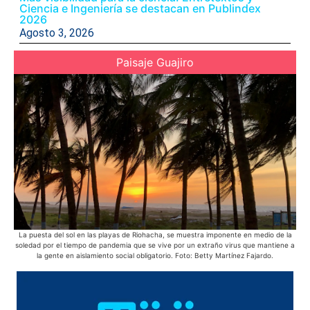
Ciencia e Ingeniería se destacan en Publindex
2026
Agosto 3, 2026
Paisaje Guajiro
La puesta del sol en las playas de Riohacha, se muestra imponente en medio de la
Ac
soledad por el tiempo de pandemia que se vive por un extraño virus que mantiene a
Azu
la gente en aislamiento social obligatorio. Foto: Betty Martínez Fajardo.
púb
d