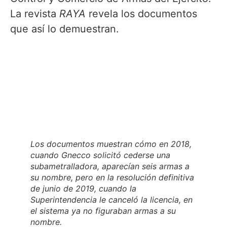
La revista
RAYA
revela los documentos
que así lo demuestran.
Los documentos muestran cómo en 2018,
cuando Gnecco solicitó cederse una
subametralladora, aparecían seis armas a
su nombre, pero en la resolución definitiva
de junio de 2019, cuando la
Superintendencia le canceló la licencia, en
el sistema ya no figuraban armas a su
nombre.
El 9 de mayo de 2019,
ad portas
de que la
SuperVigilancia se pronunciara respecto al
departamento de seguridad, Armando
Gnecco renunció a la representación legal
de Gnecco’s SAS y nombró a Nini Johana