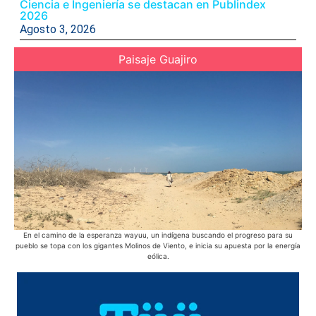
Ciencia e Ingeniería se destacan en Publindex
2026
Agosto 3, 2026
Paisaje Guajiro
En el camino de la esperanza wayuu, un indígena buscando el progreso para su
pueblo se topa con los gigantes Molinos de Viento, e inicia su apuesta por la energía
he
eólica.