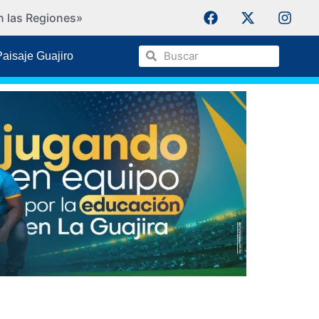
n las Regiones»
IPSI Ko
Paisaje Guajiro