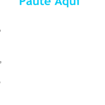
n
e
e