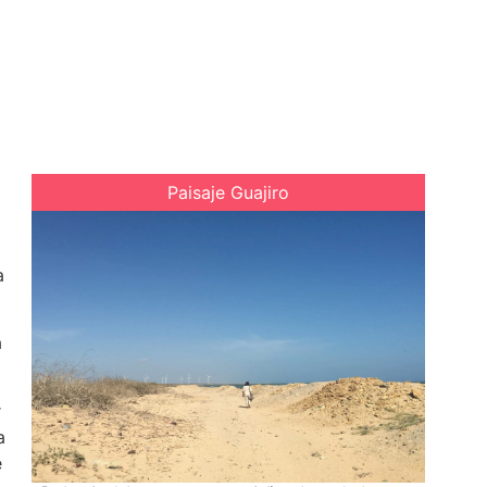
Paisaje Guajiro
a
a
r
a
e