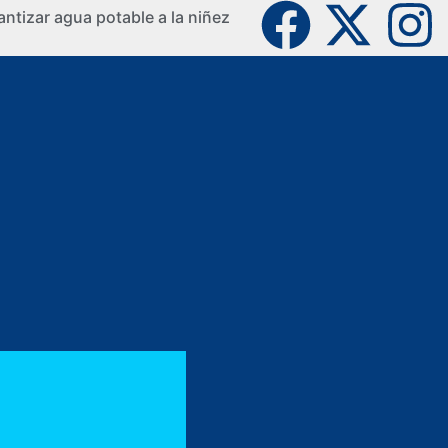
ntizar agua potable a la niñez
La Guaji