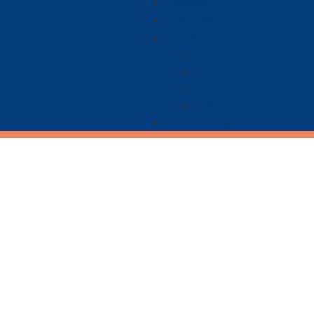
Nacional
Ambiente
De Interés
Ciencia
Economía
Deportes
Cultura
Paisaje Guajiro