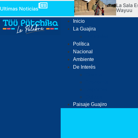
La Sala E
Ultimas Noticias
Wayuu
Inicio
La Guajira
Judiciales
Política
Nacional
Ambiente
De Interés
Ciencia
Economía
Deportes
Cultura
Paisaje Guajiro