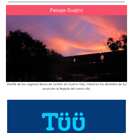
Paisaje Guajiro
Desfile de los vagones llenos de carbón en Cuatro Vías, mientras los destellos de luz
anuncian la llegada del nuevo día.
he