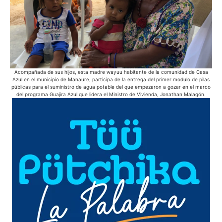
Acompañada de sus hijos, esta madre wayuu habitante de la comunidad de Casa
Des
Azul en el municipio de Manaure, participa de la entrega del primer modulo de pilas
públicas para el suministro de agua potable del que empezaron a gozar en el marco
del programa Guajira Azul que lidera el Ministro de Vivienda, Jonathan Malagón.