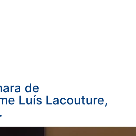
mara de
me Luís Lacouture,
.