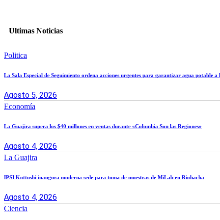
Ultimas Noticias
Politica
La Sala Especial de Seguimiento ordena acciones urgentes para garantizar agua potable a
Agosto 5, 2026
Economía
La Guajira supera los $40 millones en ventas durante «Colombia Son las Regiones»
Agosto 4, 2026
La Guajira
IPSI Kottushi inaugura moderna sede para toma de muestras de MiLab en Riohacha
Agosto 4, 2026
Ciencia