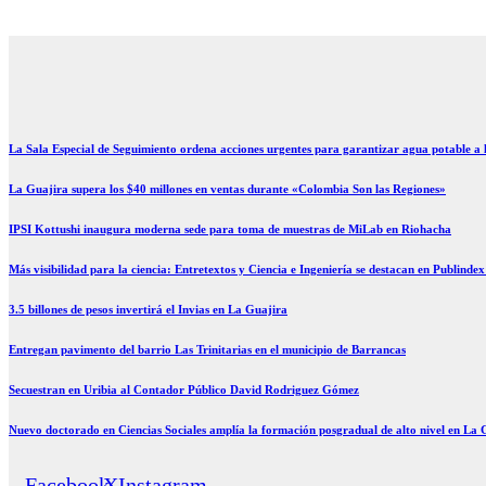
Ir
al
contenido
La Sala Especial de Seguimiento ordena acciones urgentes para garantizar agua potable a
La Guajira supera los $40 millones en ventas durante «Colombia Son las Regiones»
IPSI Kottushi inaugura moderna sede para toma de muestras de MiLab en Riohacha
Más visibilidad para la ciencia: Entretextos y Ciencia e Ingeniería se destacan en Publinde
3.5 billones de pesos invertirá el Invias en La Guajira
Entregan pavimento del barrio Las Trinitarias en el municipio de Barrancas
Secuestran en Uribia al Contador Público David Rodriguez Gómez
Nuevo doctorado en Ciencias Sociales amplía la formación posgradual de alto nivel en La 
Facebook
X-
Instagram