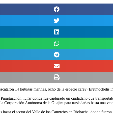
scataron 14 tortugas marinas, ocho de la especie carey (Eretmochelis im
– Paraguachón, lugar donde fue capturado un ciudadano que transportaba
 la Corporación Autónoma de la Guajira para trasladarlas hasta una veter
s hasta el sector del Valle de los Cangrejos en Riohacha, donde fueron l