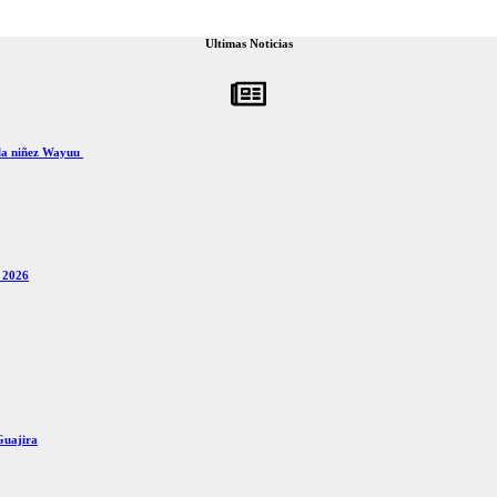
Ultimas Noticias
 la niñez Wayuu
x 2026
Guajira