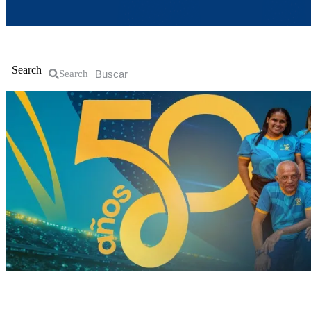
Inicio
La Guajira
Política
Nacional
Search
Search