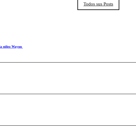
Todos sus Posts
 la niñez Wayuu