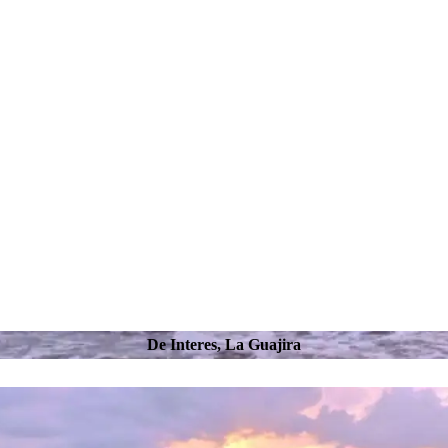
De Interes
,
La Guajira