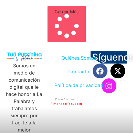
Cargar Más
Sígueno
Quiénes Somos
Somos un
Contacto
medio de
comunicación
Política de privacidad
digital que le
hace honor a La
Diseño por:
Palabra y
Riverasofts.com
trabajamos
siempre por
traerte a la
mejor