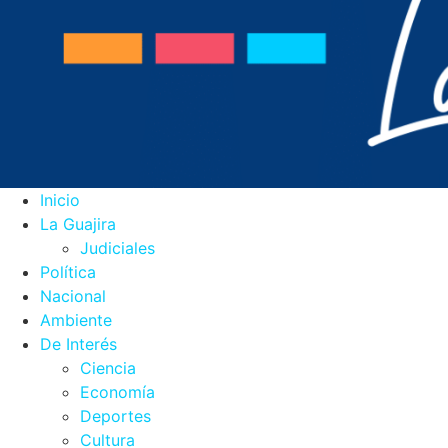
Inicio
La Guajira
Judiciales
Política
Nacional
Ambiente
De Interés
Ciencia
Economía
Deportes
Cultura