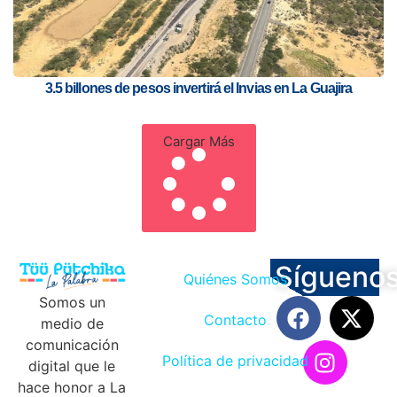
3.5 billones de pesos invertirá el Invias en La Guajira
Cargar Más
Sígueno
Quiénes Somos
Somos un
Contacto
medio de
comunicación
Política de privacidad
digital que le
hace honor a La