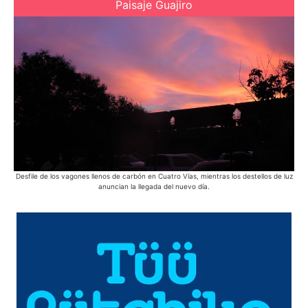
Paisaje Guajiro
Desfile de los vagones llenos de carbón en Cuatro Vías, mientras los destellos de luz
Lo
anuncian la llegada del nuevo día.
M
mej