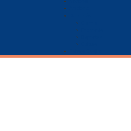
Nacional
Ambiente
De Interés
Ciencia
Economía
Deportes
Cultura
Paisaje Guajiro