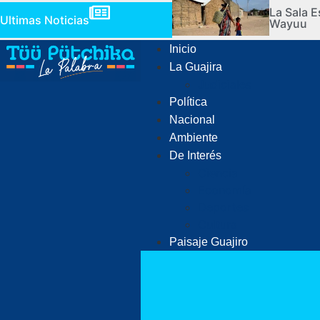
La Sala E
Ultimas Noticias
Wayuu
Inicio
La Guajira
Judiciales
Política
Nacional
Ambiente
De Interés
Ciencia
Economía
Deportes
Cultura
Paisaje Guajiro