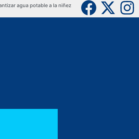
ntizar agua potable a la niñez
La Guaji