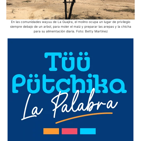
En las comunidades wayuu de La Guajira, el molino ocupa un lugar de privilegio
En 
siempre debajo de un arbol, para moler el maiz y preparar las arepas y la chicha
bic
para su alimentaciòn diaria. Foto: Betty Martinez