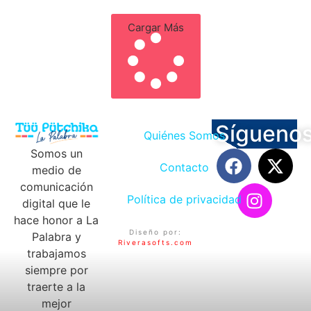
Cargar Más
Sígueno
Quiénes Somos
Somos un
Contacto
medio de
comunicación
Política de privacidad
digital que le
hace honor a La
Diseño por:
Palabra y
Riverasofts.com
trabajamos
siempre por
traerte a la
mejor