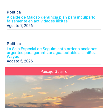
Politica
Alcalde de Maicao denuncia plan para inculparlo
falsamente en actividades ilícitas
Agosto 7, 2026
Politica
La Sala Especial de Seguimiento ordena acciones
urgentes para garantizar agua potable a la niñez
Wayuu
Agosto 5, 2026
Paisaje Guajiro