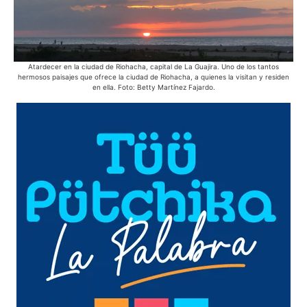
Atardecer en la ciudad de Riohacha, capital de La Guajira. Uno de los tantos
Des
hermosos paisajes que ofrece la ciudad de Riohacha, a quienes la visitan y residen
en ella. Foto: Betty Martínez Fajardo.