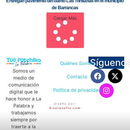
Entregan pavimento del barrio Las Trinitarias en el municipio
de Barrancas
Cargar Más
Sígueno
Quiénes Somos
Somos un
Contacto
medio de
comunicación
Política de privacidad
digital que le
hace honor a La
Diseño por:
Palabra y
Riverasofts.com
trabajamos
siempre por
traerte a la