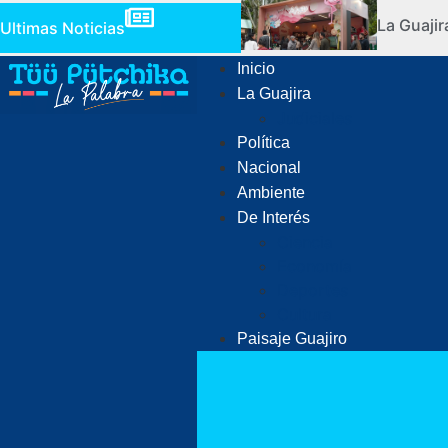
La Guaji
Ultimas Noticias
Inicio
La Guajira
Judiciales
Política
Nacional
Ambiente
De Interés
Ciencia
Economía
Deportes
Cultura
Paisaje Guajiro