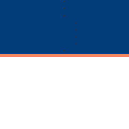
Nacional
Ambiente
De Interés
Ciencia
Economía
Deportes
Cultura
Paisaje Guajiro