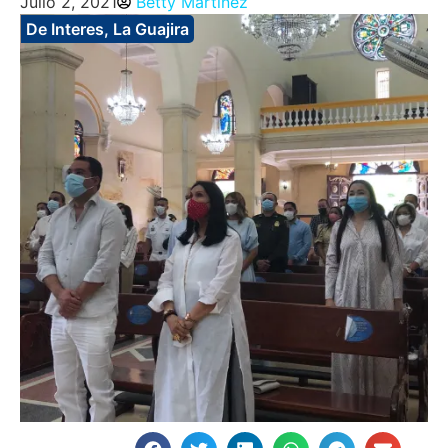
Julio 2, 2021
Betty Martinez
De Interes
,
La Guajira