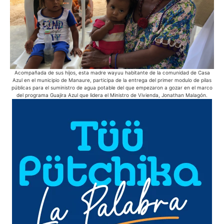
Acompañada de sus hijos, esta madre wayuu habitante de la comunidad de Casa
E
Azul en el municipio de Manaure, participa de la entrega del primer modulo de pilas
pue
públicas para el suministro de agua potable del que empezaron a gozar en el marco
del programa Guajira Azul que lidera el Ministro de Vivienda, Jonathan Malagón.