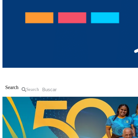
Inicio
La Guajira
Política
Nacional
Search
Search