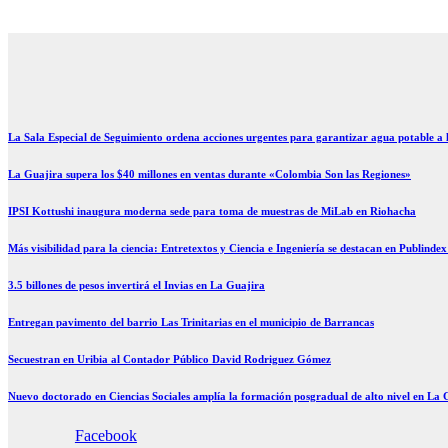
Ir
al
contenido
La Sala Especial de Seguimiento ordena acciones urgentes para garantizar agua potable a
La Guajira supera los $40 millones en ventas durante «Colombia Son las Regiones»
IPSI Kottushi inaugura moderna sede para toma de muestras de MiLab en Riohacha
Más visibilidad para la ciencia: Entretextos y Ciencia e Ingeniería se destacan en Publinde
3.5 billones de pesos invertirá el Invias en La Guajira
Entregan pavimento del barrio Las Trinitarias en el municipio de Barrancas
Secuestran en Uribia al Contador Público David Rodriguez Gómez
Nuevo doctorado en Ciencias Sociales amplía la formación posgradual de alto nivel en La 
Facebook