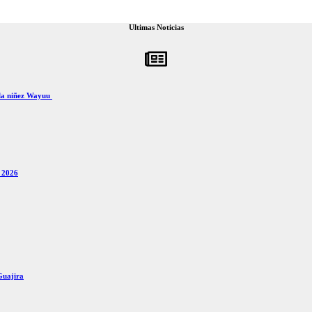
Ultimas Noticias
 la niñez Wayuu
x 2026
Guajira