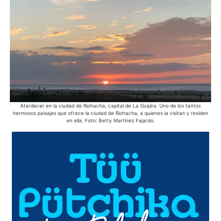
Atardecer en la ciudad de Riohacha, capital de La Guajira. Uno de los tantos
E
hermosos paisajes que ofrece la ciudad de Riohacha, a quienes la visitan y residen
s
en ella. Foto: Betty Martínez Fajardo.