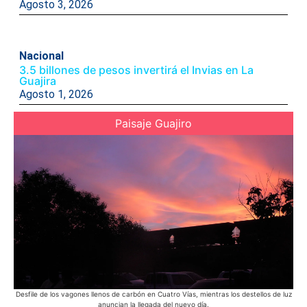
Agosto 3, 2026
Nacional
3.5 billones de pesos invertirá el Invias en La
Guajira
Agosto 1, 2026
Paisaje Guajiro
Desfile de los vagones llenos de carbón en Cuatro Vías, mientras los destellos de luz
Ac
anuncian la llegada del nuevo día.
Azu