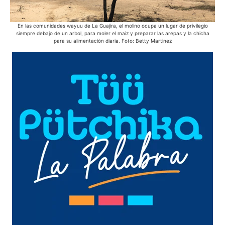
En las comunidades wayuu de La Guajira, el molino ocupa un lugar de privilegio
En 
siempre debajo de un arbol, para moler el maiz y preparar las arepas y la chicha
bic
para su alimentaciòn diaria. Foto: Betty Martinez