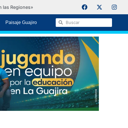
n las Regiones»
IPSI Ko
Paisaje Guajiro