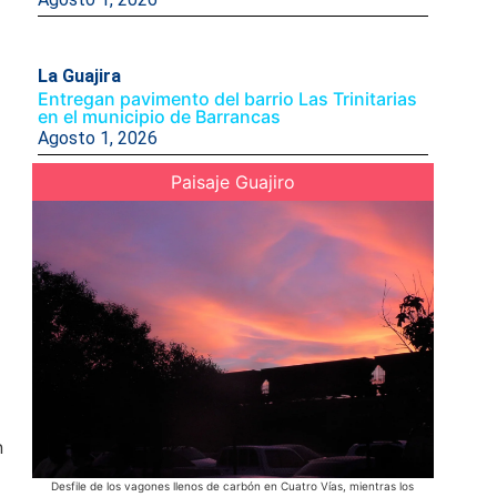
La Guajira
Entregan pavimento del barrio Las Trinitarias
en el municipio de Barrancas
Agosto 1, 2026
Paisaje Guajiro
n
Desfile de los vagones llenos de carbón en Cuatro Vías, mientras los
Acompañad