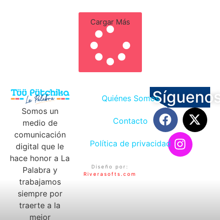
Cargar Más
Sígueno
Quiénes Somos
Somos un
Contacto
medio de
comunicación
Política de privacidad
digital que le
hace honor a La
Diseño por:
Palabra y
Riverasofts.com
trabajamos
siempre por
traerte a la
mejor