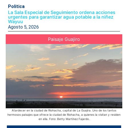
Politica
La Sala Especial de Seguimiento ordena acciones
urgentes para garantizar agua potable a la niñez
Wayuu
Agosto 5, 2026
Paisaje Guajiro
Atardecer en la ciudad de Riohacha, capital de La Guajira. Uno de los tantos
E
hermosos paisajes que ofrece la ciudad de Riohacha, a quienes la visitan y residen
pue
en ella. Foto: Betty Martínez Fajardo.