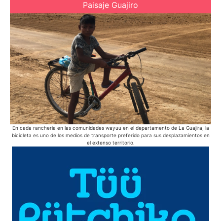
Paisaje Guajiro
En cada rancheria en las comunidades wayuu en el departamento de La Guajira, la
E
bicicleta es uno de los medios de transporte preferido para sus desplazamientos en
pue
el extenso territorio.