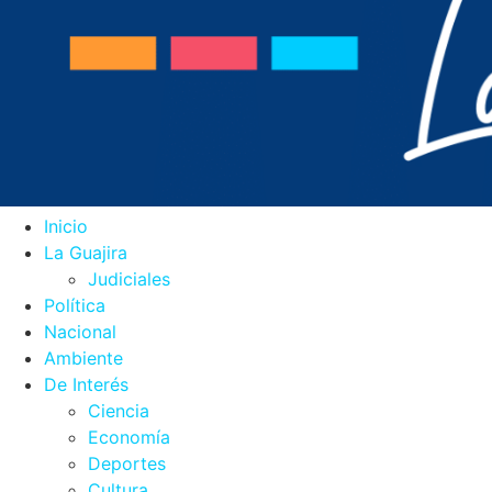
Inicio
La Guajira
Judiciales
Política
Nacional
Ambiente
De Interés
Ciencia
Economía
Deportes
Cultura