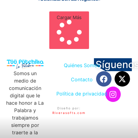
Cargar Más
Sígueno
Quiénes Somos
Somos un
Contacto
medio de
comunicación
Política de privacidad
digital que le
hace honor a La
Diseño por:
Palabra y
Riverasofts.com
trabajamos
siempre por
traerte a la