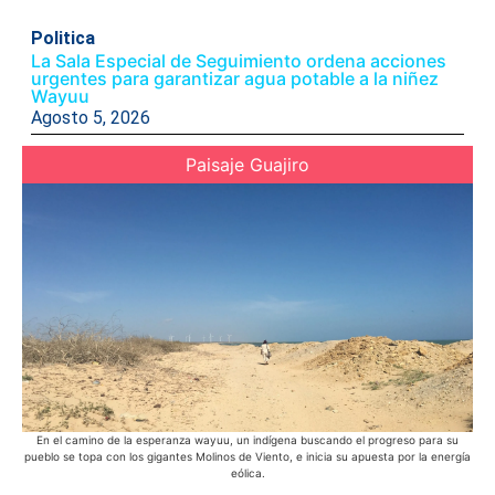
Politica
La Sala Especial de Seguimiento ordena acciones
urgentes para garantizar agua potable a la niñez
Wayuu
Agosto 5, 2026
Paisaje Guajiro
En el camino de la esperanza wayuu, un indígena buscando el progreso para su
En 
pueblo se topa con los gigantes Molinos de Viento, e inicia su apuesta por la energía
bic
eólica.