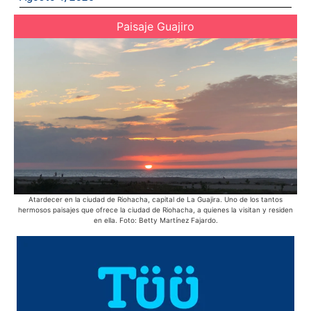
Paisaje Guajiro
Atardecer en la ciudad de Riohacha, capital de La Guajira. Uno de los tantos
E
hermosos paisajes que ofrece la ciudad de Riohacha, a quienes la visitan y residen
s
en ella. Foto: Betty Martínez Fajardo.