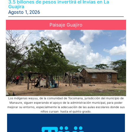
3.5 billones de pesos invertirá el Invias en La
Guajira
Agosto 1, 2026
Paisaje Guajiro
Los indígenas wayuu, de la comunidad de Tocomana, jurisdicción del municipio de
La
Manaure, siguen esperando el apoyo de la administración municipal, para poder
sol
mejorar su entorno, especialmente la adecuación de las aulas escolares donde sus
niños cursan hasta el quinto grado.