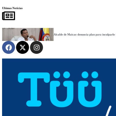
Ultimas Noticias
Alcalde de Maicao denuncia plan para inculparlo f