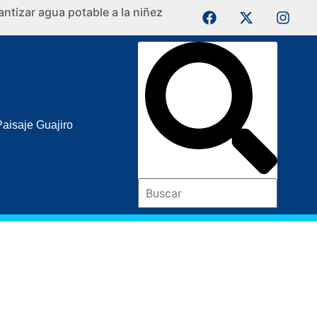
ntizar agua potable a la niñez
La Guaji
Paisaje Guajiro