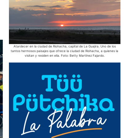
Atardecer en la ciudad de Riohacha, capital de La Guajira. Uno de los
En cada r
tantos hermosos paisajes que ofrece la ciudad de Riohacha, a quienes la
Guajira, la
visitan y residen en ella. Foto: Betty Martínez Fajardo.