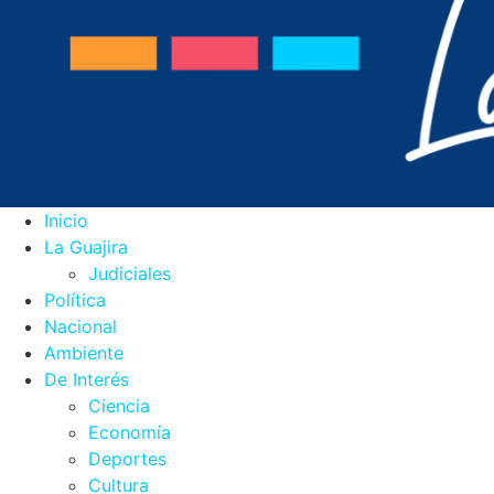
Inicio
La Guajira
Judiciales
Política
Nacional
Ambiente
De Interés
Ciencia
Economía
Deportes
Cultura