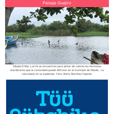
Paisaje Guajiro
Dibulla El Mar y el río se encuentran para pintar de colores los hermosos
atardeceres que la comunidad puede disfrutar en el municipio de Dibulla.. La
he
naturaleza en su esplendor. Foto: Betty Martínez Fajardo.