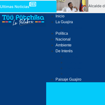
Alcalde d
Ultimas Noticias
Inicio
La Guajira
Judiciales
Política
Nacional
Ambiente
De Interés
Ciencia
Economía
Deportes
Cultura
Paisaje Guajiro