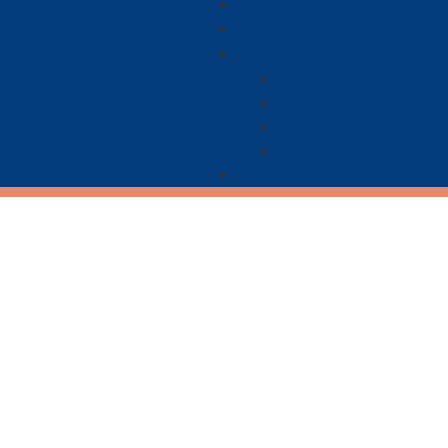
Nacional
Ambiente
De Interés
Ciencia
Economía
Deportes
Cultura
Paisaje Guajiro